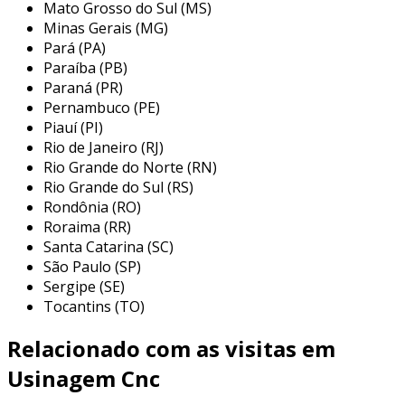
Mato Grosso do Sul (MS)
aeroespacial e médica, onde os requisitos de
Minas Gerais (MG)
precisão e qualidade são extremamente
Pará (PA)
rigorosos.
Paraíba (PB)
Paraná (PR)
principais aplicações da usinagem
Pernambuco (PE)
cnc 3d
Piauí (PI)
Rio de Janeiro (RJ)
a usinagem cnc 3d é versátil e empregada em
Rio Grande do Norte (RN)
uma variedade de setores, sendo essencial para
Rio Grande do Sul (RS)
a produção de componentes de alta
Rondônia (RO)
complexidade e qualidade. entre as principais
Roraima (RR)
aplicações, destacam-se:
Santa Catarina (SC)
São Paulo (SP)
setor automotivo:
utilizada para a
Sergipe (SE)
fabricação de moldes e componentes
Tocantins (TO)
como cabeçotes de cilindro e suportes,
com alta tolerância dimensional.
Relacionado com as visitas em
indústria aeroespacial:
produz peças
Usinagem Cnc
leves e resistentes, essenciais para a