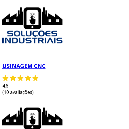
principais vantagens:
alta precisão:
cortes e acabamentos com
tolerâncias mínimas, atendendo padrões
rigorosos de qualidade.
redução de tempo de produção:
processos automatizados reduzem o
tempo necessário para a fabricação de
peças complexas.
USINAGEM CNC
menor desperdício:
uso eficiente de
materiais, com a possibilidade de
reaproveitamento de sobras.
4.6
versatilidade:
capacidade de produzir
(10 avaliações)
uma variedade de peças sem a
necessidade de reconfiguração extensa da
máquina.
em suma, a usinagem cnc 3d não só melhora a
eficiência da produção como também aumenta