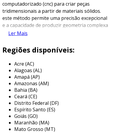
computadorizado (cnc) para criar peças
tridimensionais a partir de materiais sólidos.
este método permite uma precisão excepcional
e a capacidade de produzir geometria complexa
que seria difícil ou inviável com técnicas de
Ler Mais
usinagem tradicionais. por meio da
programação de um software, a operação da
Regiões disponíveis:
máquina é guiada para realizar cortes e
moldagens com alta exatidão.
Acre (AC)
Alagoas (AL)
o avanço tecnológico da usinagem cnc 3d
Amapá (AP)
possibilitou a integração de diversas
Amazonas (AM)
ferramentas e processos, como fresamento,
Bahia (BA)
torneamento e eletroerosão, tudo em uma
Ceará (CE)
única máquina. isso resulta em maior eficiência
Distrito Federal (DF)
na produção, reduzindo o tempo de fabricação
Espírito Santo (ES)
e melhorando a qualidade final dos produtos.
Goiás (GO)
Maranhão (MA)
além disso, a usinagem cnc é amplamente
Mato Grosso (MT)
utilizada em indústrias como a automotiva,